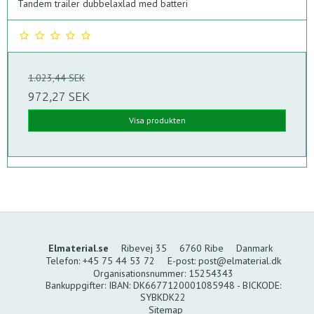
Tandem trailer dubbelaxlad med batteri
1.023,44 SEK
972,27 SEK
Visa produkten
Elmaterial.se
Ribevej 35
6760 Ribe
Danmark
Telefon
:
+45 75 44 53 72
E-post
:
post@elmaterial.dk
Organisationsnummer
:
15254343
Bankuppgifter
:
IBAN: DK6677120001085948 - BICKODE:
SYBKDK22
Sitemap