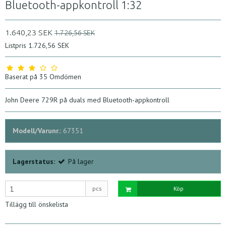
Bluetooth-appkontroll 1:32
1.640,23 SEK
1.726,56 SEK
Listpris 1.726,56 SEK
Baserat på
35
Omdömen
John Deere 729R på duals med Bluetooth-appkontroll
Modell/Varunr.:
67351
Lagerstatus:
På lager
pcs
Köp
Tillägg till önskelista