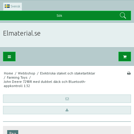
Svensk
Sök
Elmaterial.se
Home
/
Webbshop
/
Elektriska staket och staketartiklar
/
Farming Toys
/
John Deere 7290R med dubbel däck och Bluetooth-
appkontroll 1:32
Rea