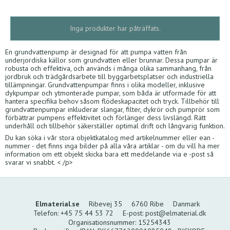
Inga produkter har påträffats.
En grundvattenpump är designad för att pumpa vatten från
underjordiska källor som grundvatten eller brunnar. Dessa pumpar är
robusta och effektiva, och används i många olika sammanhang, från
jordbruk och trädgårdsarbete till byggarbetsplatser och industriella
tillämpningar. Grundvattenpumpar finns i olika modeller, inklusive
dykpumpar och ytmonterade pumpar, som båda är utformade för att
hantera specifika behov såsom flödeskapacitet och tryck. Tillbehör till
grundvattenpumpar inkluderar slangar, filter, dykrör och pumprör som
förbättrar pumpens effektivitet och förlänger dess livslängd. Rätt
underhåll och tillbehör säkerställer optimal drift och långvarig funktion.
Du kan söka i vår stora objektkatalog med artikelnummer eller ean -
nummer - det finns inga bilder på alla våra artiklar - om du vill ha mer
information om ett objekt skicka bara ett meddelande via e -post så
svarar vi snabbt. < /p>
Elmaterial.se
Ribevej 35
6760 Ribe
Danmark
Telefon
:
+45 75 44 53 72
E-post
:
post@elmaterial.dk
Organisationsnummer
:
15254343