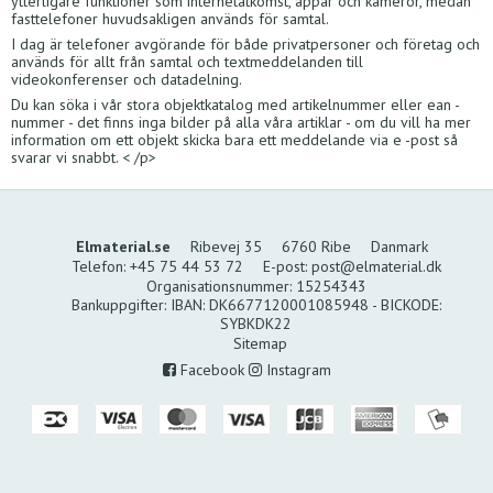
ytterligare funktioner som internetåtkomst, appar och kameror, medan
fasttelefoner huvudsakligen används för samtal.
I dag är telefoner avgörande för både privatpersoner och företag och
används för allt från samtal och textmeddelanden till
videokonferenser och datadelning.
Du kan söka i vår stora objektkatalog med artikelnummer eller ean -
nummer - det finns inga bilder på alla våra artiklar - om du vill ha mer
information om ett objekt skicka bara ett meddelande via e -post så
svarar vi snabbt. < /p>
Elmaterial.se
Ribevej 35
6760 Ribe
Danmark
Telefon
:
+45 75 44 53 72
E-post
:
post@elmaterial.dk
Organisationsnummer
:
15254343
Bankuppgifter
:
IBAN: DK6677120001085948 - BICKODE:
SYBKDK22
Sitemap
Facebook
Instagram