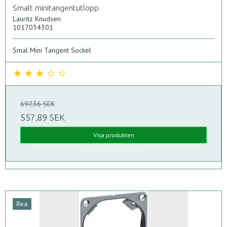
Smalt minitangentutlopp
Lauritz Knudsen
1017034301
Smal Mini Tangent Sockel
697,36 SEK
557,89 SEK
Visa produkten
Rea