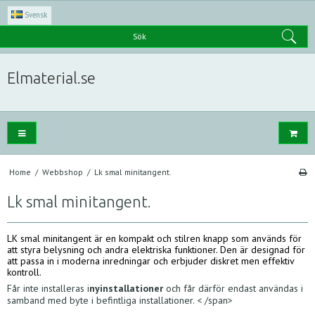
Svensk
Sök
Elmaterial.se
Home
/
Webbshop
/
Lk smal minitangent.
Lk smal minitangent.
LK smal minitangent är en kompakt och stilren knapp som används för
att styra belysning och andra elektriska funktioner. Den är designad för
att passa in i moderna inredningar och erbjuder diskret men effektiv
kontroll.
Får inte installeras i
nyinstallationer
och får därför endast användas i
samband med byte i befintliga installationer.
 < /span>