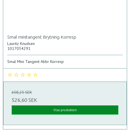
Smal minitangent Brytning Korresp
Lauritz Knudsen
1017034291
Smal Mini Tangent Abbr Korresp
658,25 SEK
526,60 SEK
Visa produkten