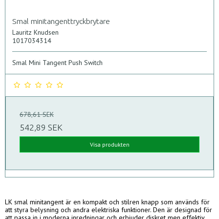
Smal minitangenttryckbrytare
Lauritz Knudsen
1017034314
Smal Mini Tangent Push Switch
678,61 SEK
542,89 SEK
Visa produkten
LK smal minitangent är en kompakt och stilren knapp som används för
att styra belysning och andra elektriska funktioner. Den är designad för
att passa in i moderna inredningar och erbjuder diskret men effektiv