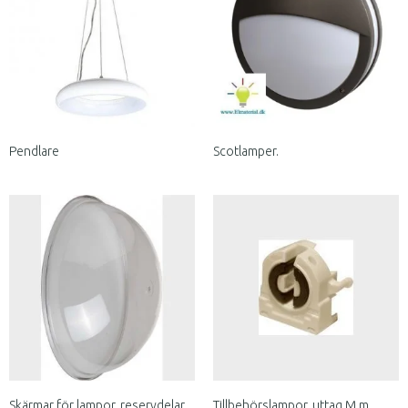
Pendlare
Scotlamper.
Skärmar för lampor, reservdelar
Tillbehörslampor, uttag M.m