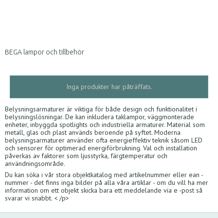
BEGA lampor och tillbehör
Inga produkter har påträffats.
Belysningsarmaturer är viktiga för både design och funktionalitet i
belysningslösningar. De kan inkludera taklampor, väggmonterade
enheter, inbyggda spotlights och industriella armaturer. Material som
metall, glas och plast används beroende på syftet. Moderna
belysningsarmaturer använder ofta energieffektiv teknik såsom LED
och sensorer för optimerad energiförbrukning. Val och installation
påverkas av faktorer som ljusstyrka, färgtemperatur och
användningsområde.
Du kan söka i vår stora objektkatalog med artikelnummer eller ean -
nummer - det finns inga bilder på alla våra artiklar - om du vill ha mer
information om ett objekt skicka bara ett meddelande via e -post så
svarar vi snabbt. < /p>