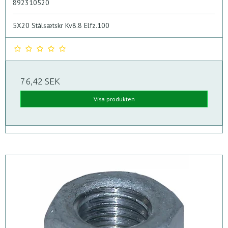
892310520
5X20 Stålsætskr Kv8.8 Elfz.100
76,42 SEK
Visa produkten