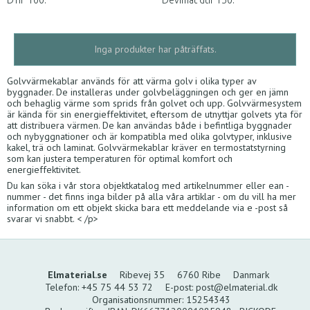
Inga produkter har påträffats.
Golvvärmekablar används för att värma golv i olika typer av
byggnader. De installeras under golvbeläggningen och ger en jämn
och behaglig värme som sprids från golvet och upp. Golvvärmesystem
är kända för sin energieffektivitet, eftersom de utnyttjar golvets yta för
att distribuera värmen. De kan användas både i befintliga byggnader
och nybyggnationer och är kompatibla med olika golvtyper, inklusive
kakel, trä och laminat. Golvvärmekablar kräver en termostatstyrning
som kan justera temperaturen för optimal komfort och
energieffektivitet.
Du kan söka i vår stora objektkatalog med artikelnummer eller ean -
nummer - det finns inga bilder på alla våra artiklar - om du vill ha mer
information om ett objekt skicka bara ett meddelande via e -post så
svarar vi snabbt. < /p>
Elmaterial.se
Ribevej 35
6760 Ribe
Danmark
Telefon
:
+45 75 44 53 72
E-post
:
post@elmaterial.dk
Organisationsnummer
:
15254343