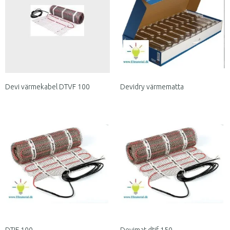
Devi värmekabel DTVF 100
Devidry värmematta
DTIF 100.
Devimat dtif 150.