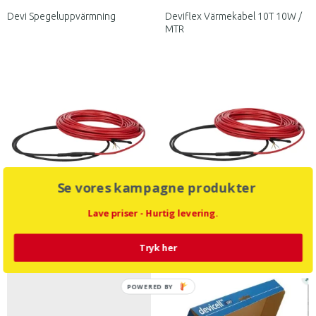
Devi Spegeluppvärmning
Deviflex Värmekabel 10T 10W /
MTR
Se vores kampagne produkter
Lave priser - Hurtig levering.
Deviflex värmekablar 6T 6W /
Deviflex värmekablar 18T 18W /
MTR
mTR
Tryk her
POWERED BY