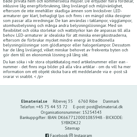
både privata hem och kommersiella miljöer. De erbjuder flera fördelar,
inklusive låg energiförbrukning, lång livslängd och miljövänlighet,
eftersom de inte innehåller skadliga ämnen som kvicksilver. LED-
armaturer ger klart, behagligt ljus och finns i en mängd olika designer
som passar alla inredningar. De kan användas i taklampor, vägglampor,
utomhusbelysning och många andra belysningslösningar. Med sin
flexibilitet och olika storlekar och wattstyrkor kan de anpassas till alla
behov. LED-armaturer är idealiska för att minska energikostnaderna,
eftersom de förbrukar mycket mindre energi än traditionella
belysningslösningar som glödlampor eller halogenlampor. Dessutom
har de lång livslängd, vilket minskar behovet av frekventa byten och
gör dem till en ekonomisk lösning på lång sikt.
Du kan söka i vår stora objektkatalog med artikelnummer eller ean -
nummer - det finns inga bilder på alla våra artiklar - om du vill ha mer
information om ett objekt skicka bara ett meddelande via e -post så
svarar vi snabbt. < /p>
Elmaterial.se
Ribevej 35
6760 Ribe
Danmark
Telefon
:
+45 75 44 53 72
E-post
:
post@elmaterial.dk
Organisationsnummer
:
15254343
Bankuppgifter
:
IBAN: DK6677120001085948 - BICKODE:
SYBKDK22
Sitemap
Facebook
Instagram