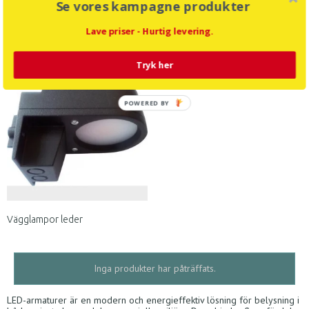
Se vores kampagne produkter
Tak och väggljus led
Polyesterarmatur LED IP65
Lave priser - Hurtig levering.
Tryk her
POWERED BY
Vägglampor leder
Inga produkter har påträffats.
LED-armaturer är en modern och energieffektiv lösning för belysning i