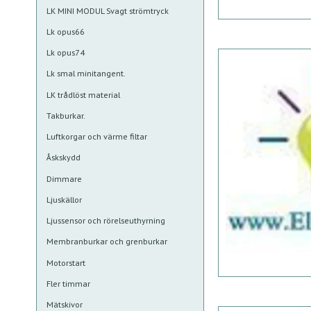
LK MINI MODUL Svagt strömtryck
Lk opus66
Lk opus74
Lk smal minitangent.
LK trådlöst material
Takburkar.
Luftkorgar och värme filtar
Åskskydd
Dimmare
Ljuskällor
Ljussensor och rörelseuthyrning
Membranburkar och grenburkar
Motorstart
Fler timmar
Mätskivor