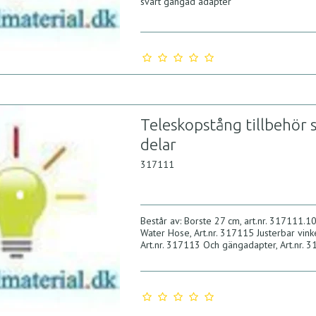
svart gängad adapter
Teleskopstång tillbehör s
delar
317111
Består av: Borste 27 cm, art.nr. 317111.1
Water Hose, Art.nr. 317115 Justerbar vink
Art.nr. 317113 Och gängadapter, Art.nr. 