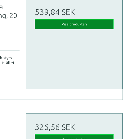
a
539,84 SEK
ng, 20
Visa produkten
ch styrs
istället
326,56 SEK