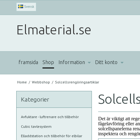
Svensk
Elmaterial.se
framsida
Shop
Information
Ditt konto
Home
/
Webbshop
/
Solcellsrengöringsartiklar
Solcell
Kategorier
Avfuktare - luftrenare och tillbehör
Det är viktigt att reg
fågelavföring eller a
Cubic tavlesystem
solcellspanelerna re
inspektera och rengör
Elladdstation och tillbehör för elbilar