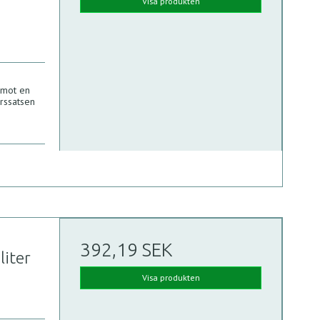
Visa produkten
 mot en
örssatsen
392,19 SEK
liter
Visa produkten