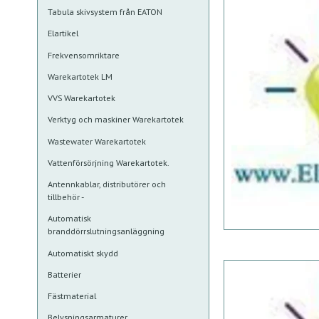
Tabula skivsystem från EATON
Elartikel
Frekvensomriktare
Warekartotek LM
VVS Warekartotek
Verktyg och maskiner Warekartotek
Wastewater Warekartotek
Vattenförsörjning Warekartotek.
Antennkablar, distributörer och
tillbehör -
Automatisk
branddörrslutningsanläggning
Automatiskt skydd
Batterier
Fästmaterial
Belysningsarmaturer