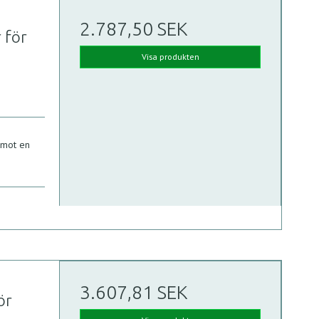
2.787,50 SEK
r för
Visa produkten
 mot en
3.607,81 SEK
ör