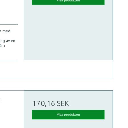
Visa produkten
ts med
ing av en
r i
,
170,16 SEK
Visa produkten