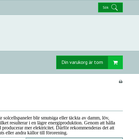
Sök
Din varukorg är tom
är solcellspaneler blir smutsiga eller täckta av damm, löv,
lket resulterar i en lägre energiproduktion. Genom att hålla
 producerar mer elektricitet. Därför rekommenderas det att
 eller andra källor till förorening.