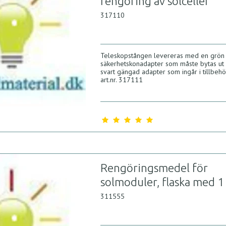
rengöring av solceller
317110
Teleskopstången levereras med en grön
säkerhetskonadapter som måste bytas ut
svart gängad adapter som ingår i tillbeh
art.nr. 317111
Rengöringsmedel för
solmoduler, flaska med 1 
311555