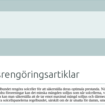
srengöringsartiklar
elbundet rengöra solceller för att säkerställa deras optimala prestanda. N
ndra föroreningar kan det minska mängden solljus som når solcellerna, vi
na kan man säkerställa att de tar emot maximal mängd solljus och därmed
a solcellspanelerna regelbundet, särskilt om de är utsatta för damm, smuts