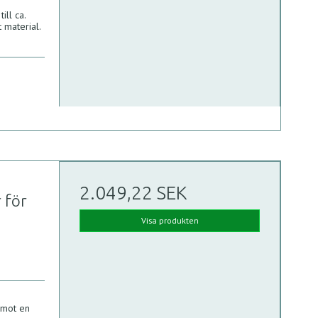
ill ca.
 material.
2.049,22 SEK
r för
Visa produkten
 mot en