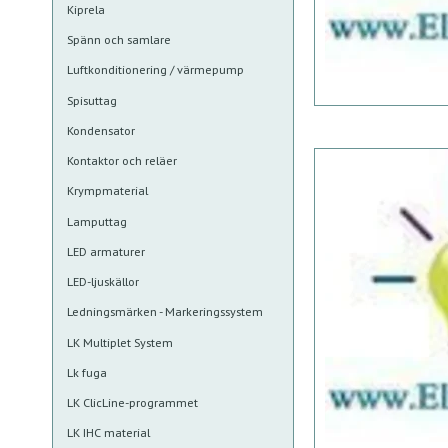
Kiprela
Spänn och samlare
Luftkonditionering / värmepump
Spisuttag
Kondensator
Kontaktor och reläer
Krympmaterial
Lamputtag
LED armaturer
LED-ljuskällor
Ledningsmärken - Markeringssystem
LK Multiplet System
Lk fuga
LK ClicLine-programmet
LK IHC material