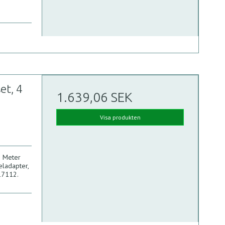
et, 4
1.639,06 SEK
Visa produkten
0 Meter
eladapter,
317112.