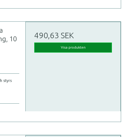
a
490,63 SEK
ng, 10
Visa produkten
ch styrs
i