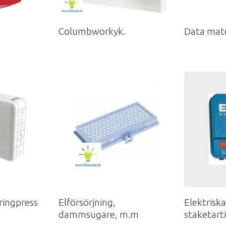
Columbworkyk.
Data mate
ringpress
Elförsörjning,
Elektrisk
dammsugare, m.m
staketarti