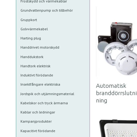
Frostskydd och värmekablar
Grundvattenpump och tillbehör
Gruppkort
Golvvärmekabel
Harting plug
Handdrivet motorskydd
Handdukstork
Handtork elektrisk
Induktivt förödande
Insektfångare elektriska
Automatisk
branddörrslutn
Jordspik och utjämningsmaterial
ning
Kabelskor och tryck ärmarna
Kablar och ledningar
Kampanjprodukter
Kapacitivt förödande