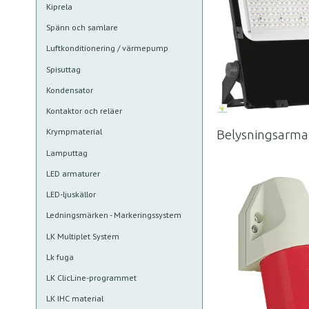
Kiprela
Spänn och samlare
Luftkonditionering / värmepump
Spisuttag
Kondensator
Kontaktor och reläer
Krympmaterial
Belysningsarma
Lamputtag
LED armaturer
LED-ljuskällor
Ledningsmärken - Markeringssystem
LK Multiplet System
Lk fuga
LK ClicLine-programmet
LK IHC material