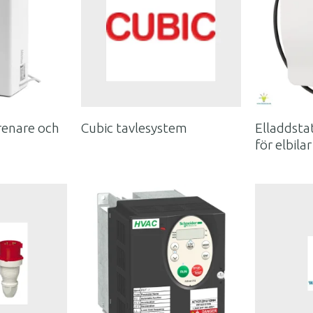
trenare och
Cubic tavlesystem
Elladdsta
för elbilar