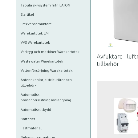
Tabula skivsystem från EATON
Elartikel
Frekvensomriktare
Warekartotek LM
VVS Warekartotek
Verktyg och maskiner Warekartotek
Avfuktare - luf
Wastewater Warekartotek
tillbehör
Vattenförsörjning Warekartotek.
Antennkablar, distributörer och
tillbehör -
Automatisk
branddörrslutningsanläggning
Automatiskt skydd
Batterier
Fästmaterial
Belysningsarmaturer