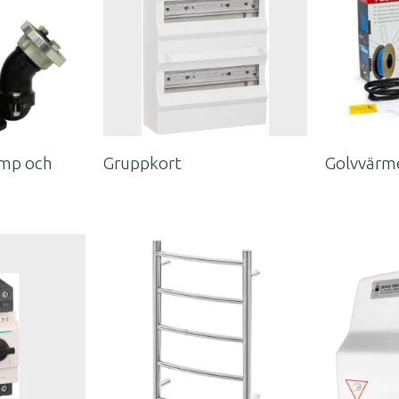
mp och
Gruppkort
Golvvärm