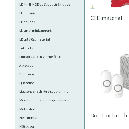
LK MINI MODUL Svagt strömtryck
Lk opus66
CEE-material
Lk opus74
Lk smal minitangent.
LK trådlöst material
Takburkar.
Luftkorgar och värme filtar
Åskskydd
Dimmare
Ljuskällor
Ljussensor och rörelseuthyrning
Membranburkar och grenburkar
Motorstart
Dörrklocka och 
Fler timmar
Mätskivor