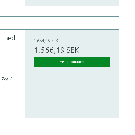
t med
1.684,08 SEK
1.566,19 SEK
Visa produkten
e Zcy16