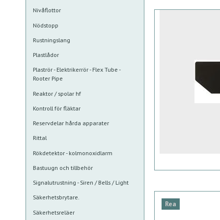
Nivåflottor
Nödstopp
Rustningslang
Plastlådor
Plaströr - Elektrikerrör - Flex Tube -
Rooter Pipe
Reaktor / spolar hf
Kontroll för fläktar
Reservdelar hårda apparater
Rittal
Rökdetektor - kolmonoxidlarm
Bastuugn och tillbehör
Signalutrustning - Siren / Bells / Light
Säkerhetsbrytare.
Rea
Säkerhetsreläer