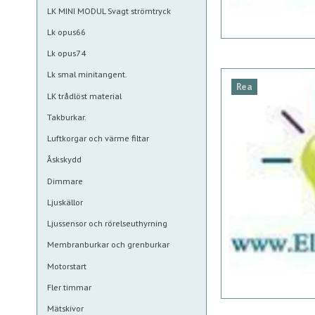
LK MINI MODUL Svagt strömtryck
Lk opus66
Lk opus74
Lk smal minitangent.
Rea
LK trådlöst material
Takburkar.
Luftkorgar och värme filtar
Åskskydd
Dimmare
Ljuskällor
Ljussensor och rörelseuthyrning
Membranburkar och grenburkar
Motorstart
Fler timmar
Mätskivor