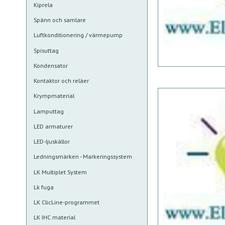
Kiprela
Spänn och samlare
Luftkonditionering / värmepump
Spisuttag
Kondensator
Kontaktor och reläer
Krympmaterial
Lamputtag
LED armaturer
LED-ljuskällor
Ledningsmärken - Markeringssystem
LK Multiplet System
Lk fuga
LK ClicLine-programmet
LK IHC material