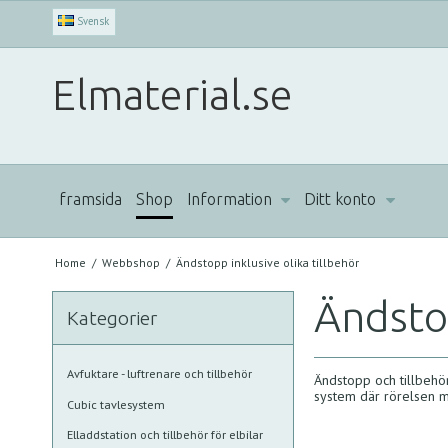
Svensk
Elmaterial.se
framsida
Shop
Information
Ditt konto
Home
/
Webbshop
/
Ändstopp inklusive olika tillbehör
Ändstop
Kategorier
Avfuktare - luftrenare och tillbehör
Ändstopp och tillbehör 
system där rörelsen m
Cubic tavlesystem
Elladdstation och tillbehör för elbilar