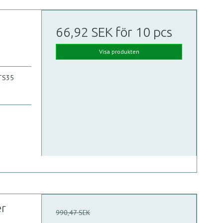
66,92 SEK
för 10 pcs
Visa produkten
 TS35
er
990,47 SEK