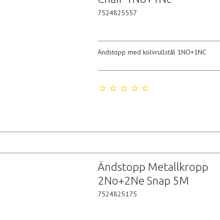
7524825557
Ändstopp med kolvrullstål 1NO+1NC
Ändstopp Metallkropp
2No+2Ne Snap 5M
7524825175