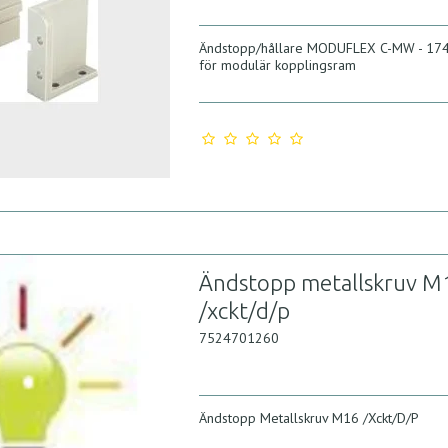
Ändstopp/hållare MODUFLEX C-MW - 1
för modulär kopplingsram
Ändstopp metallskruv M
/xckt/d/p
7524701260
Ändstopp Metallskruv M16 /Xckt/D/P