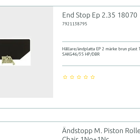
End Stop Ep 2.35 18070
7921138795
Hållare/ändplatta EP 2 märke brun plast
SAKG46/35 HP/DBR
Ändstopp M. Piston Roll
Chair 1No+1Nc