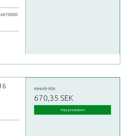
746070000
16
684,03 SEK
670,35 SEK
Visa produkten