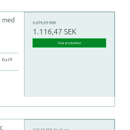
t med
1.175,23 SEK
1.116,47 SEK
Visa produkten
e Zcy19
c
220,47 SEK för 5 pcs