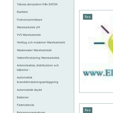
Tabula skivsystem från EATON
Elartikel
Rea
Frekvensomriktare
Warekartotek LM
VVS Warekartotek
Verktyg och maskiner Warekartotek
Wastewater Warekartotek
Vattenförsörjning Warekartotek.
Antennkablar, distributörer och
tillbehör -
Automatisk
branddörrslutningsanläggning
Automatiskt skydd
Batterier
Fästmaterial
Rea
Belysningsarmaturer