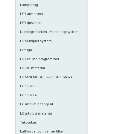
Lamputtag
LED armaturer
LED-ljuskällor
Ledningsmärken - Markeringssystem
LK Multiplet System
Lk fuga
LK ClicLine-programmet
LK IHC material
LK MINI MODUL Svagt strömtryck
Lk opus66
Lk opus74
Lk smal minitangent.
LK trådlöst material
Takburkar.
Luftkorgar och värme filtar