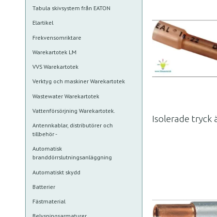
Tabula skivsystem från EATON
Elartikel
Frekvensomriktare
Warekartotek LM
VVS Warekartotek
Verktyg och maskiner Warekartotek
Wastewater Warekartotek
Vattenförsörjning Warekartotek.
Isolerade tryck
Antennkablar, distributörer och
tillbehör -
Automatisk
branddörrslutningsanläggning
Automatiskt skydd
Batterier
Fästmaterial
Belysningsarmaturer