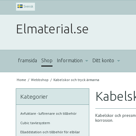
Svensk
Elmaterial.se
framsida
Shop
Information
Ditt konto
Home
/
Webbshop
/
Kabelskor och tryck ärmarna
Kabels
Kategorier
Avfuktare - luftrenare och tillbehör
Kabelskor och pressmuf
korrosion.
Cubic tavlesystem
Elladdstation och tillbehör för elbilar