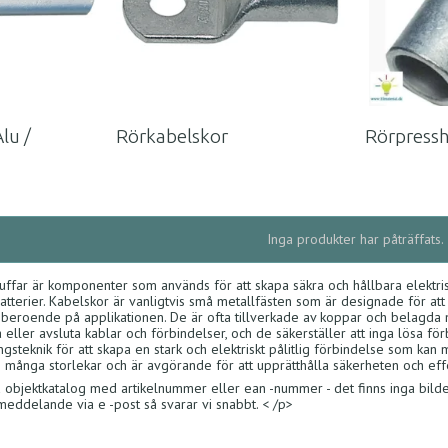
lu /
Rörkabelskor
Rörpressh
Inga produkter har påträffats.
ffar är komponenter som används för att skapa säkra och hållbara elektri
batterier. Kabelskor är vanligtvis små metallfästen som är designade för att 
 beroende på applikationen. De är ofta tillverkade av koppar och belagda m
a eller avsluta kablar och förbindelser, och de säkerställer att inga lösa
gsteknik för att skapa en stark och elektriskt pålitlig förbindelse som kan
i många storlekar och är avgörande för att upprätthålla säkerheten och effekt
a objektkatalog med artikelnummer eller ean -nummer - det finns inga bilder
 meddelande via e -post så svarar vi snabbt. < /p>