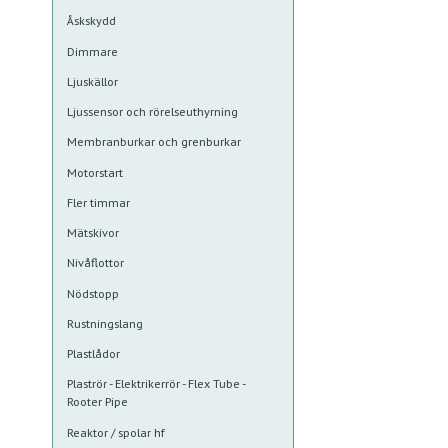
Åskskydd
Dimmare
Ljuskällor
Ljussensor och rörelseuthyrning
Membranburkar och grenburkar
Motorstart
Fler timmar
Mätskivor
Nivåflottor
Nödstopp
Rustningslang
Plastlådor
Plaströr - Elektrikerrör - Flex Tube -
Rooter Pipe
Reaktor / spolar hf