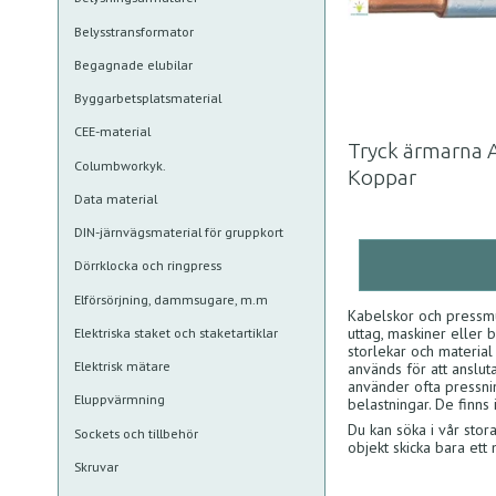
Belysstransformator
Begagnade elubilar
Byggarbetsplatsmaterial
CEE-material
Tryck ärmarna A
Columbworkyk.
Koppar
Data material
DIN-järnvägsmaterial för gruppkort
Dörrklocka och ringpress
Elförsörjning, dammsugare, m.m
Kabelskor och pressmu
uttag, maskiner eller 
Elektriska staket och staketartiklar
storlekar och material
Elektrisk mätare
används för att anslut
använder ofta pressnin
Eluppvärmning
belastningar. De finns 
Du kan söka i vår stor
Sockets och tillbehör
objekt skicka bara ett
Skruvar