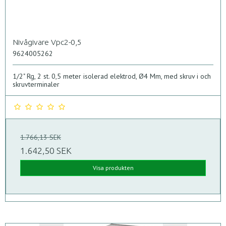
Nivågivare Vpc2-0,5
9624005262
1/2" Rg, 2 st. 0,5 meter isolerad elektrod, Ø4 Mm, med skruv i och
skruvterminaler
1.766,13 SEK
1.642,50 SEK
Visa produkten