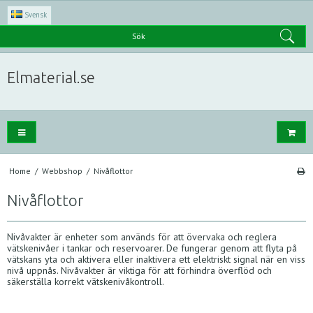
Svensk
Sök
Elmaterial.se
Home
/
Webbshop
/
Nivåflottor
Nivåflottor
Nivåvakter är enheter som används för att övervaka och reglera
vätskenivåer i tankar och reservoarer. De fungerar genom att flyta på
vätskans yta och aktivera eller inaktivera ett elektriskt signal när en viss
nivå uppnås. Nivåvakter är viktiga för att förhindra överflöd och
säkerställa korrekt vätskenivåkontroll.