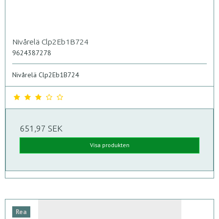
Nivårelä Clp2Eb1B724
9624387278
Nivårelä Clp2Eb1B724
651,97 SEK
Visa produkten
Rea