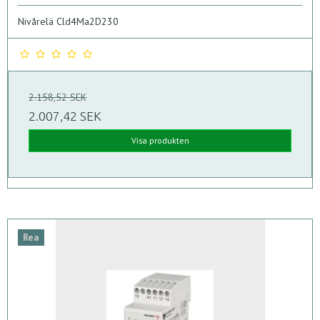
Nivårelä Cld4Ma2D230
2.158,52 SEK
2.007,42 SEK
Visa produkten
Rea