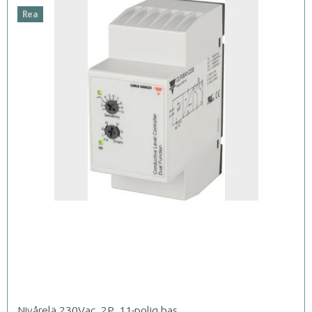
Rea
Nivårelä 230Vac, 2P, 11-polig bas