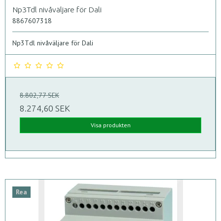
Np3Tdl nivåväljare för Dali
8867607318
Np3Tdl nivåväljare för Dali
8.802,77 SEK
8.274,60 SEK
Visa produkten
Rea