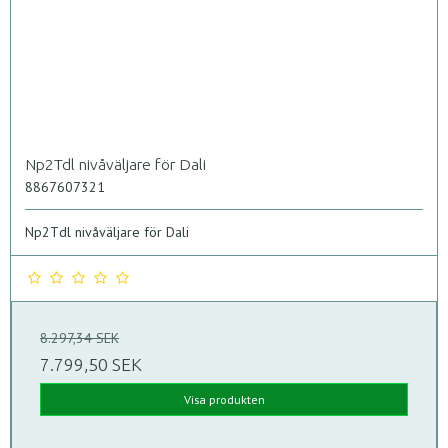
Np2Tdl nivåväljare för Dali
8867607321
Np2Tdl nivåväljare för Dali
8.297,34 SEK
7.799,50 SEK
Visa produkten