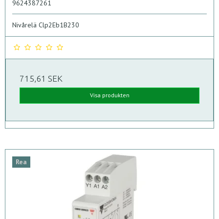
9624387261
Nivårelä Clp2Eb1B230
715,61 SEK
Visa produkten
Rea