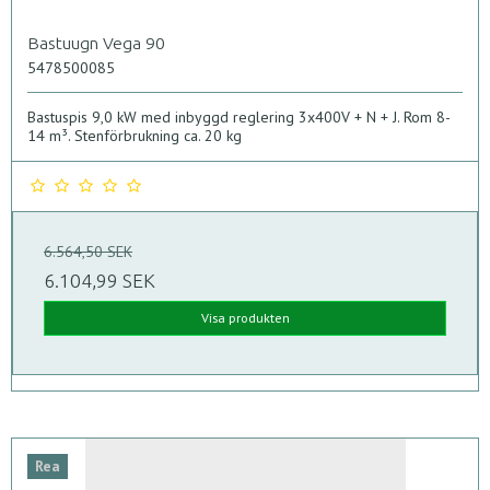
Bastuugn Vega 90
5478500085
Bastuspis 9,0 kW med inbyggd reglering 3x400V + N + J. Rom 8-
14 m³. Stenförbrukning ca. 20 kg
6.564,50 SEK
6.104,99 SEK
Visa produkten
Rea