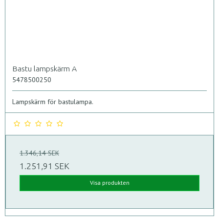
Bastu lampskärm A
5478500250
Lampskärm för bastulampa.
1.346,14 SEK
1.251,91 SEK
Visa produkten