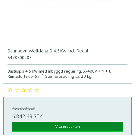
Saunaovn Welldana-S 4,5Kw Ind. Regul.
5478500205
Bastuspis 4,5 kW med inbyggd reglering, 3x400V + N + J.
Rumsstorlek 3-6 m³. Stenförbrukning ca. 20 kg.
7.357,50 SEK
6.842,48 SEK
Visa produkten