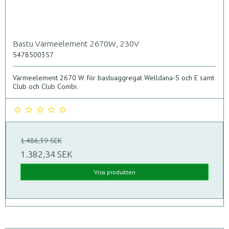
Bastu Värmeelement 2670W, 230V
5478500357
Värmeelement 2670 W för bastuaggregat Welldana-S och E samt
Club och Club Combi.
1.486,39 SEK
1.382,34 SEK
Visa produkten