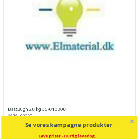
Bastuugn 20 kg 55-010000
0878100323
Se vores kampagne produkter
Bastu spis sten, Box Med 20 Kg.
Lave priser - Hurtig levering.