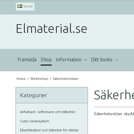
Svensk
Elmaterial.se
framsida
Shop
Information
Ditt konto
Home
/
Webbshop
/
Säkerhetsreläer
Säkerh
Kategorier
Avfuktare - luftrenare och tillbehör
Säkerhetsreläer skydda
Cubic tavlesystem
Elladdstation och tillbehör för elbilar