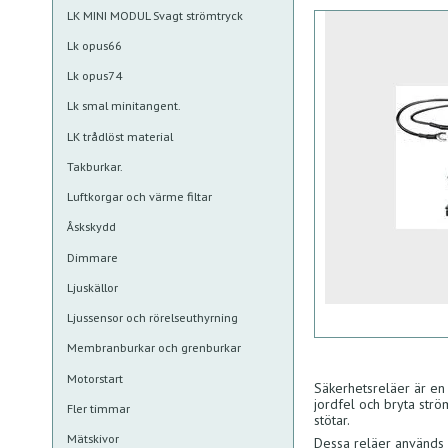
LK MINI MODUL Svagt strömtryck
Lk opus66
Lk opus74
Lk smal minitangent.
LK trådlöst material
Takburkar.
Luftkorgar och värme filtar
Åskskydd
Dimmare
Ljuskällor
Ljussensor och rörelseuthyrning
Membranburkar och grenburkar
Motorstart
Säkerhetsreläer är en 
jordfel och bryta strö
Fler timmar
stötar.
Mätskivor
Dessa reläer används b