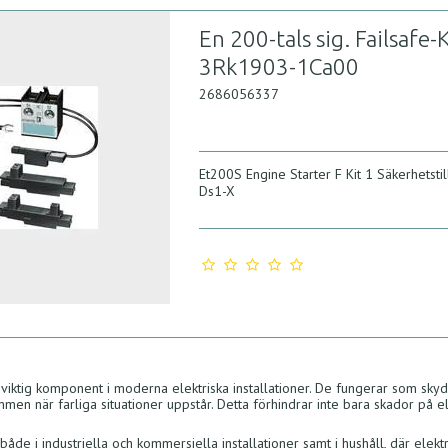
En 200-tals sig. Failsafe-
3Rk1903-1Ca00
2686056337
Et200S Engine Starter F Kit 1 Säkerhetsti
Ds1-X
viktig komponent i moderna elektriska installationer. De fungerar som sky
mmen när farliga situationer uppstår. Detta förhindrar inte bara skador på e
åde i industriella och kommersiella installationer samt i hushåll, där elektr