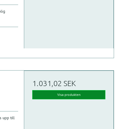
olig
1.031,02 SEK
Visa produkten
 upp till