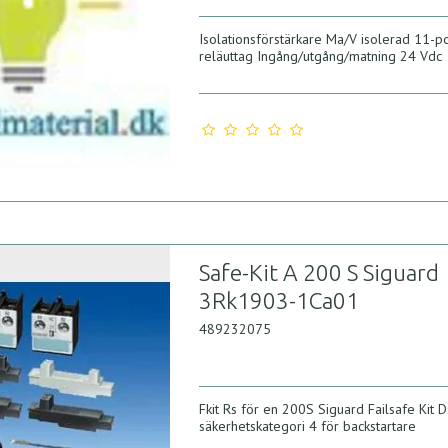
Isolationsförstärkare Ma/V isolerad 11-p
reläuttag Ingång/utgång/matning 24 Vdc
Safe-Kit A 200 S Siguard
3Rk1903-1Ca01
489232075
Fkit Rs för en 200S Siguard Failsafe Kit Ds
säkerhetskategori 4 för backstartare