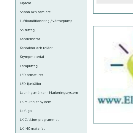
Kiprela
Spänn och samlare
Luftkonditionering / värmepump
Spisuttag
Kondensator
Kontaktor och reläer
Krympmaterial
Lamputtag
LED armaturer
LED-ljuskällor
Ledningsmärken - Markeringssystem
LK Multiplet System
Lk fuga
LK ClicLine-programmet
LK IHC material