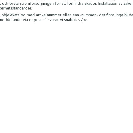
t och bryta strömförsörjningen för att förhindra skador. Installation av säke
kerhetsstandarder.
a objektkatalog med artikelnummer eller ean -nummer - det finns inga bilder
 meddelande via e -post så svarar vi snabbt. < /p>