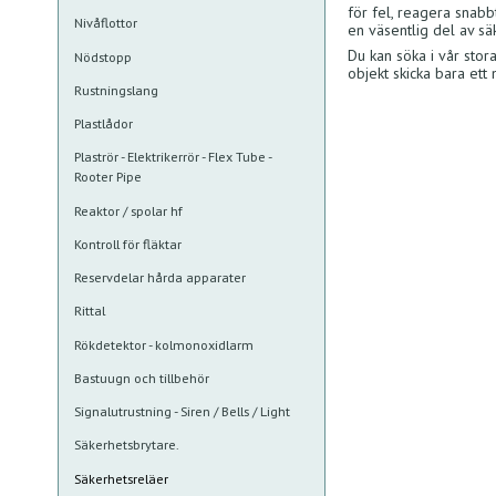
för fel, reagera snabb
Nivåflottor
en väsentlig del av sä
Du kan söka i vår stor
Nödstopp
objekt skicka bara ett
Rustningslang
Plastlådor
Plaströr - Elektrikerrör - Flex Tube -
Rooter Pipe
Reaktor / spolar hf
Kontroll för fläktar
Reservdelar hårda apparater
Rittal
Rökdetektor - kolmonoxidlarm
Bastuugn och tillbehör
Signalutrustning - Siren / Bells / Light
Säkerhetsbrytare.
Säkerhetsreläer