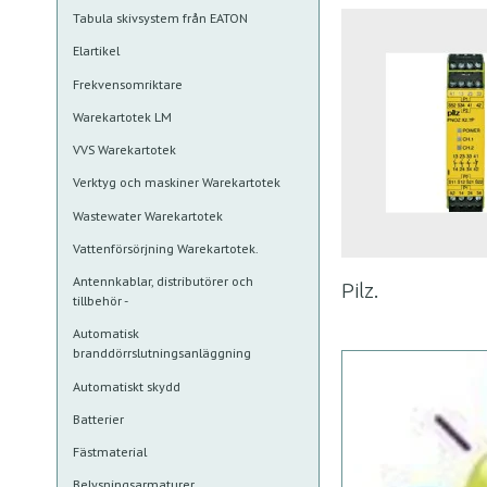
Tabula skivsystem från EATON
Elartikel
Frekvensomriktare
Warekartotek LM
VVS Warekartotek
Verktyg och maskiner Warekartotek
Wastewater Warekartotek
Vattenförsörjning Warekartotek.
Antennkablar, distributörer och
Pilz.
tillbehör -
Automatisk
branddörrslutningsanläggning
Automatiskt skydd
Batterier
Fästmaterial
Belysningsarmaturer