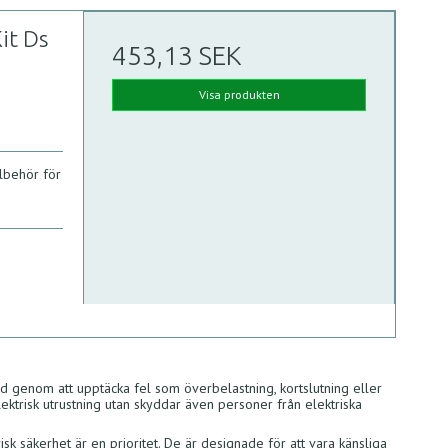
Kit Ds
453,13 SEK
Visa produkten
llbehör för
dd genom att upptäcka fel som överbelastning, kortslutning eller
lektrisk utrustning utan skyddar även personer från elektriska
isk säkerhet är en prioritet. De är designade för att vara känsliga