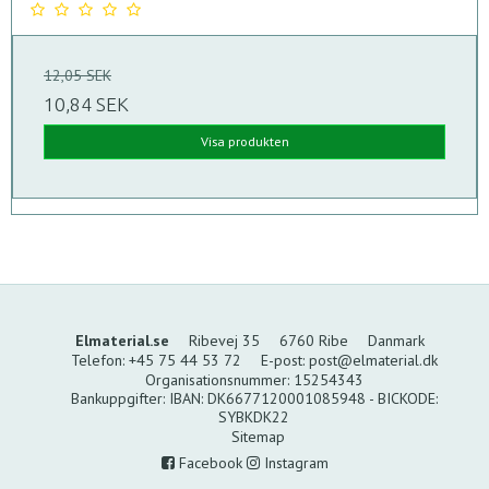
12,05 SEK
10,84 SEK
Visa produkten
Elmaterial.se
Ribevej 35
6760 Ribe
Danmark
Telefon
:
+45 75 44 53 72
E-post
:
post@elmaterial.dk
Organisationsnummer
:
15254343
Bankuppgifter
:
IBAN: DK6677120001085948 - BICKODE:
SYBKDK22
Sitemap
Facebook
Instagram