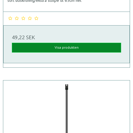
sort udskiftning/ekstra stolpe til 65cm net
49,22 SEK
Visa produkten