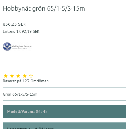
Hobbynät grön 65/1-5/S-15m
856,25 SEK
Listpris 1.092,19 SEK
Baserat på
123
Omdömen
Grön 65/1-5/S-15m
Modell/Varunr.:
86245
Lagerstatus:
På lager