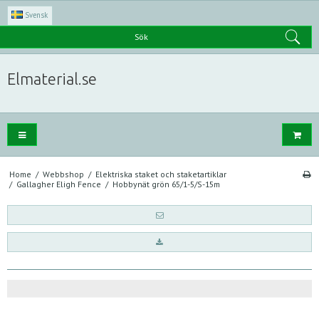
Svensk
Sök
Elmaterial.se
Home
/
Webbshop
/
Elektriska staket och staketartiklar
/
Gallagher Eligh Fence
/
Hobbynät grön 65/1-5/S-15m