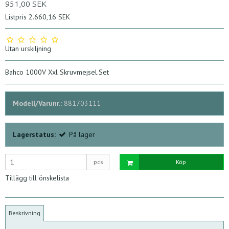
951,00 SEK
Listpris 2.660,16 SEK
Utan urskiljning
Bahco 1000V Xxl Skruvmejsel.Set
Modell/Varunr.:
881703111
Lagerstatus:
På lager
pcs
Köp
Tillägg till önskelista
Beskrivning