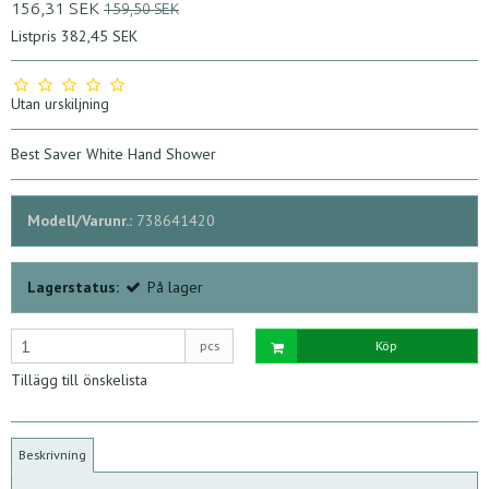
156,31 SEK
159,50 SEK
Listpris 382,45 SEK
Utan urskiljning
Best Saver White Hand Shower
Modell/Varunr.:
738641420
Lagerstatus:
På lager
pcs
Köp
Tillägg till önskelista
Beskrivning