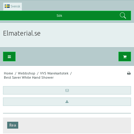
Svensk
Sök
Elmaterial.se
Home
/
Webbshop
/
VVS Warekartotek
/
Best Saver White Hand Shower
Rea