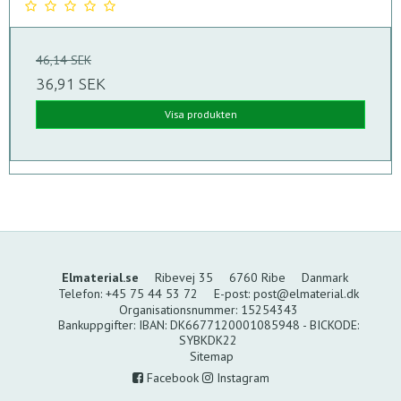
46,14 SEK
36,91 SEK
Visa produkten
Elmaterial.se
Ribevej 35
6760 Ribe
Danmark
Telefon
:
+45 75 44 53 72
E-post
:
post@elmaterial.dk
Organisationsnummer
:
15254343
Bankuppgifter
:
IBAN: DK6677120001085948 - BICKODE:
SYBKDK22
Sitemap
Facebook
Instagram