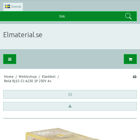
Svensk
Sök
Elmaterial.se
Home
/
Webbshop
/
Elartikel
/
Relä Rj1S-Cl-A230 1P 230V Ac