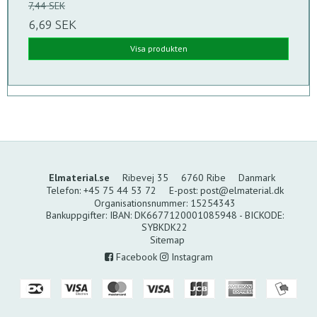
7,44 SEK
6,69 SEK
Visa produkten
Elmaterial.se
Ribevej 35
6760 Ribe
Danmark
Telefon
:
+45 75 44 53 72
E-post
:
post@elmaterial.dk
Organisationsnummer
:
15254343
Bankuppgifter
:
IBAN: DK6677120001085948 - BICKODE:
SYBKDK22
Sitemap
Facebook
Instagram