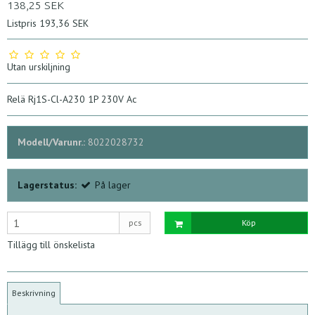
138,25 SEK
Listpris 193,36 SEK
Utan urskiljning
Relä Rj1S-Cl-A230 1P 230V Ac
Modell/Varunr.:
8022028732
Lagerstatus:
På lager
pcs
Köp
Tillägg till önskelista
Beskrivning