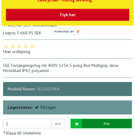
Lave priser - Hurtig levering.
Cee Extension H6 / 400/125/5
Tryk her
1.406,48 SEK
1.512,34 SEK
POWERED BY
Listpris 3.668,95 SEK
Utan urskiljning
CEE Förlängningsfog H6 400V 125A 5 polig Röd Multigrip, skruv
förnicklad IP67, polyamid.
Modell/Varunr.:
821101984
Lagerstatus:
På lager
pcs
Köp
Tillägg till önskelista