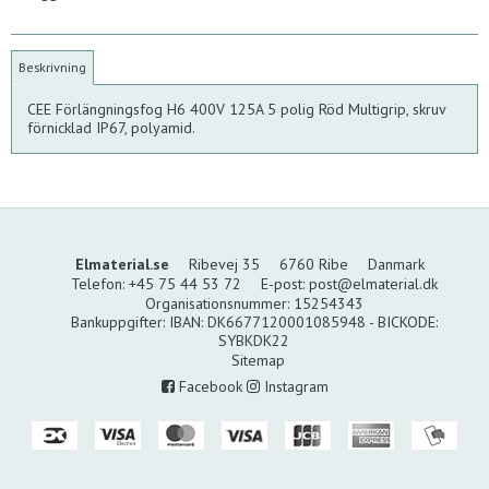
Beskrivning
CEE Förlängningsfog H6 400V 125A 5 polig Röd Multigrip, skruv
förnicklad IP67, polyamid.
Elmaterial.se
Ribevej 35
6760 Ribe
Danmark
Telefon
:
+45 75 44 53 72
E-post
:
post@elmaterial.dk
Organisationsnummer
:
15254343
Bankuppgifter
:
IBAN: DK6677120001085948 - BICKODE:
SYBKDK22
Sitemap
Facebook
Instagram