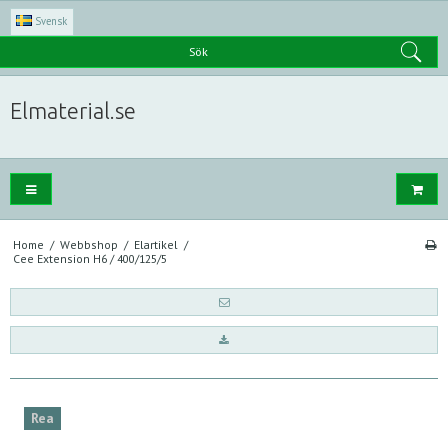
Svensk
Sök
Elmaterial.se
Home
/
Webbshop
/
Elartikel
/
Cee Extension H6 / 400/125/5
Rea