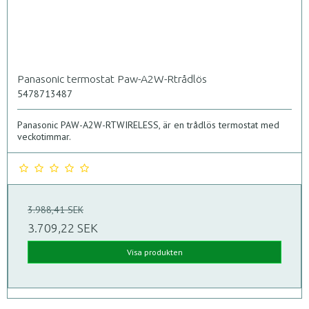
Panasonic termostat Paw-A2W-Rtrådlös
5478713487
Panasonic PAW-A2W-RTWIRELESS, är en trådlös termostat med
veckotimmar.
3.988,41 SEK
3.709,22 SEK
Visa produkten