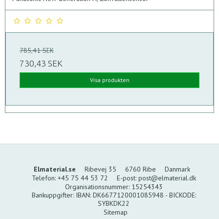
785,41 SEK
730,43 SEK
Visa produkten
Elmaterial.se
Ribevej 35
6760 Ribe
Danmark
Telefon
:
+45 75 44 53 72
E-post
:
post@elmaterial.dk
Organisationsnummer
:
15254343
Bankuppgifter
:
IBAN: DK6677120001085948 - BICKODE:
SYBKDK22
Sitemap