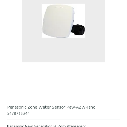
Panasonic Zone Water Sensor Paw-A2W-Tshc
5478733344
Panasonic New Generation H, Zonvattensensor