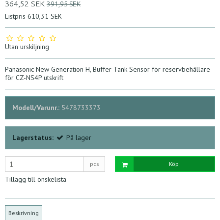
364,52 SEK
391,95 SEK
Listpris 610,31 SEK
Utan urskiljning
Panasonic New Generation H, Buffer Tank Sensor för reservbehållare
för CZ-NS4P utskrift
Modell/Varunr.:
5478733373
Lagerstatus:
På lager
pcs
Köp
Tillägg till önskelista
Beskrivning