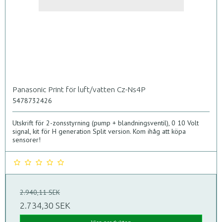
Panasonic Print för luft/vatten Cz-Ns4P
5478732426
Utskrift för 2-zonsstyrning (pump + blandningsventil), 0 10 Volt
signal, kit för H generation Split version. Kom ihåg att köpa
sensorer!
2.940,11 SEK
2.734,30 SEK