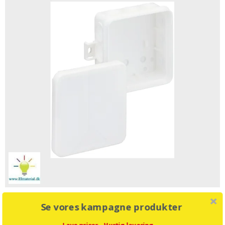
Kopplingsdosa I 12 Vit
Se vores kampagne produkter