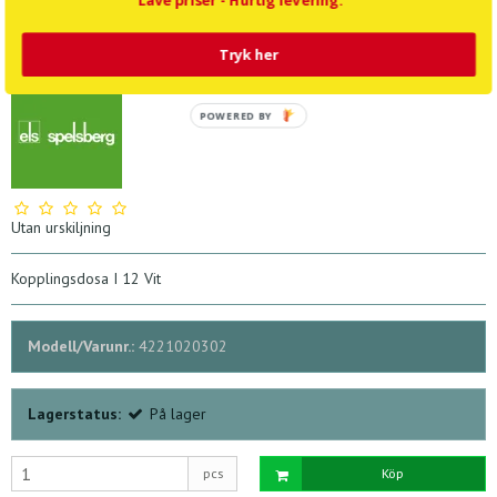
Lave priser - Hurtig levering.
22,84 SEK
31,19 SEK
Listpris 57,13 SEK
Tryk her
POWERED BY
Utan urskiljning
Kopplingsdosa I 12 Vit
Modell/Varunr.:
4221020302
Lagerstatus:
På lager
pcs
Köp