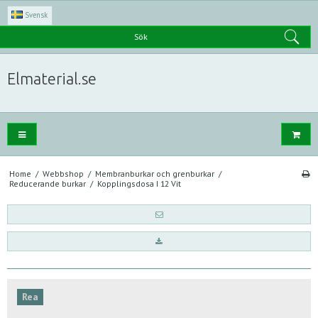
Svensk
Sök
Elmaterial.se
Home
/
Webbshop
/
Membranburkar och grenburkar
/
Reducerande burkar
/
Kopplingsdosa I 12 Vit
Rea