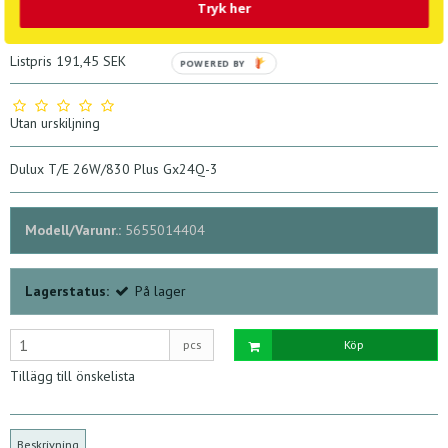
124,61 SEK
Enhetspris för 1 pcs
Tryk her
87,23 SEK
Enhetspris för 10 pcs
124,61 SEK
Listpris 191,45 SEK
POWERED BY
Utan urskiljning
Dulux T/E 26W/830 Plus Gx24Q-3
Modell/Varunr.:
5655014404
Lagerstatus:
På lager
pcs
Köp
Tillägg till önskelista
Beskrivning