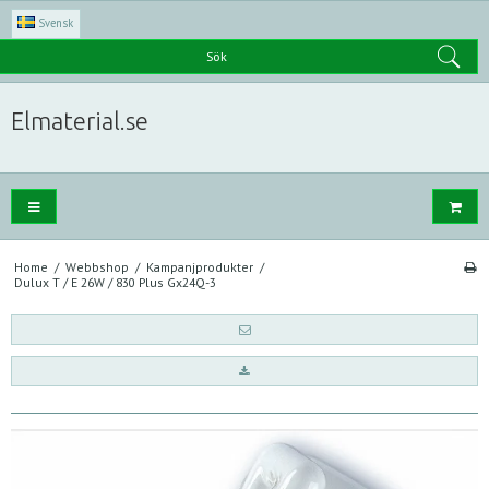
Svensk
Sök
Elmaterial.se
Home
/
Webbshop
/
Kampanjprodukter
/
Dulux T / E 26W / 830 Plus Gx24Q-3