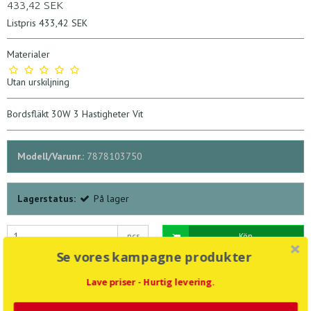
433,42 SEK
Listpris 433,42 SEK
Materialer
Utan urskiljning
Bordsfläkt 30W 3 Hastigheter Vit
Modell/Varunr.:
7878103750
Lagerstatus:
På lager
pcs
Köp
Se vores kampagne produkter
Tillägg till önskelista
Lave priser - Hurtig levering.
Beskrivning