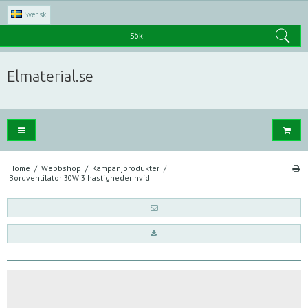
Svensk
Sök
Elmaterial.se
Home
/
Webbshop
/
Kampanjprodukter
/
Bordventilator 30W 3 hastigheder hvid