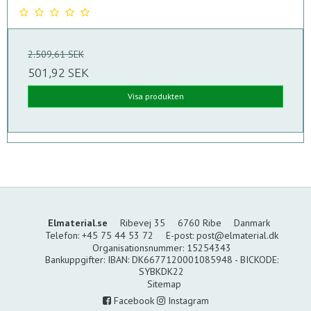
2.509,61 SEK
501,92 SEK
Visa produkten
Elmaterial.se
Ribevej 35
6760 Ribe
Danmark
Telefon
:
+45 75 44 53 72
E-post
:
post@elmaterial.dk
Organisationsnummer
:
15254343
Bankuppgifter
:
IBAN: DK6677120001085948 - BICKODE:
SYBKDK22
Sitemap
Facebook
Instagram