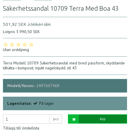
Säkerhetssandal 10709 Terra Med Boa 43
501,92 SEK
2.509,61 SEK
Listpris 3.990,50 SEK
Utan urskiljning
Terra Modell 10709 Säkerhetssandal med bred passform, skyddande
tåhätta i komposit, mjukt nagelskydd, stl 43
Modell/Varunr.:
1497607468
Lagerstatus:
På lager
pcs
Köp
Tillägg till önskelista