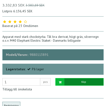
3.332,83 SEK
3.583,69 SEK
Listpris 6.136,45 SEK
Baserat på
23
Omdömen
Apparat med stark chockstyrka. Tål bra derivat, högt gräs, silverregn
o.s.v. M40 Elephant Electric Staket - Danmarks billigaste
Modell/Varunr.:
9880113891
Lagerstatus:
På lager
pcs
Köp
Tillägg till önskelista
Beskrivning