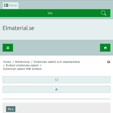
Svensk
Sök
Elmaterial.se
Home
/
Webbshop
/
Elektriska staket och staketartiklar
/
Elefant elektriska staket
/
Elektriskt staket M40 elefant.
Rea