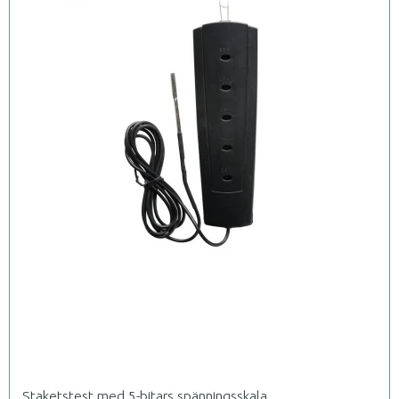
Staketstest med 5-bitars spänningsskala