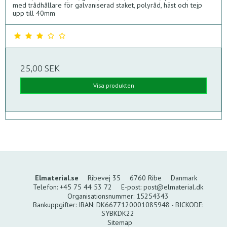
med trådhållare för galvaniserad staket, polyråd, häst och tejp
upp till 40mm
25,00 SEK
Visa produkten
Elmaterial.se
Ribevej 35
6760 Ribe
Danmark
Telefon
:
+45 75 44 53 72
E-post
:
post@elmaterial.dk
Organisationsnummer
:
15254343
Bankuppgifter
:
IBAN: DK6677120001085948 - BICKODE:
SYBKDK22
Sitemap