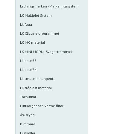
Ledningsmärken - Markeringssystem
LK Multiplet System
Lk fuga
LK ClicLine-programmet
LK IHC material
LK MINI MODUL Svagt strömtryck
Lk opus66
Lk opus74
Lk smal minitangent.
LK trådlöst material
Takburkar.
Luftkorgar och värme filtar
Åskskydd
Dimmare
Ljuskällor