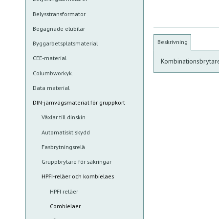
Belysstransformator
Begagnade elubilar
Beskrivning
Byggarbetsplatsmaterial
CEE-material
Kombinationsbrytar
Columbworkyk.
Data material
DIN-järnvägsmaterial för gruppkort
Växlar till dinskin
Automatiskt skydd
Fasbrytningsrelä
Gruppbrytare för säkringar
HPFI-reläer och kombielaes
HPFI reläer
Combielaer