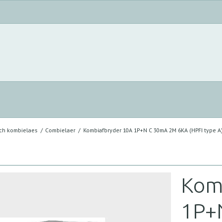
och kombielaes
/
Combielaer
/
Kombiafbryder 10A 1P+N C 30mA 2M 6KA (HPFI type A
Kom
1P+