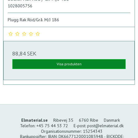
1028005756
Plugg Rak Röd/Grå. M/J 186
88,84 SEK
Visa produkten
Elmaterial.se
Ribevej 35
6760 Ribe
Danmark
Telefon
:
+45 75 44 53 72
E-post
:
post@elmaterial.dk
Organisationsnummer
:
15254343
Bankuppgifter
:
IBAN: DK6677120001085948 - BICKODE: