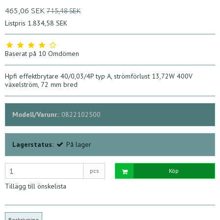
465,06 SEK
715,48 SEK
Listpris 1.834,58 SEK
Baserat på
10
Omdömen
Hpfi effektbrytare 40/0,03/4P typ A, strömförlust 13,72W 400V
växelström, 72 mm bred
Modell/Varunr.:
0822102500
Lagerstatus:
På lager
pcs
Köp
Tillägg till önskelista
Beskrivning