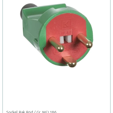
Sockel Rak Röd / Gr. M/J 186