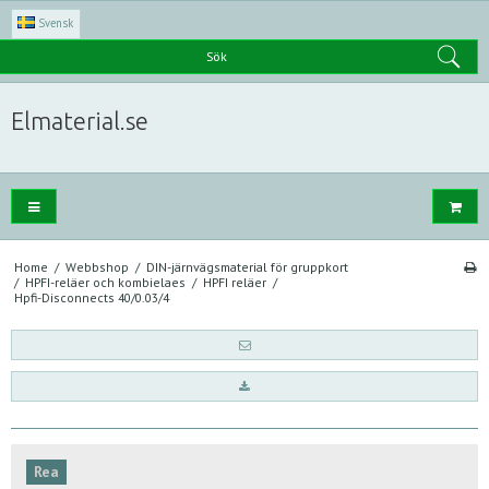
Svensk
Sök
Elmaterial.se
Home
/
Webbshop
/
DIN-järnvägsmaterial för gruppkort
/
HPFI-reläer och kombielaes
/
HPFI reläer
/
Hpfi-Disconnects 40/0.03/4
Rea