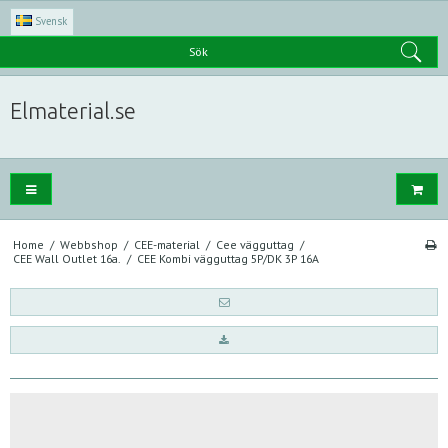
Svensk
Sök
Elmaterial.se
Home
/
Webbshop
/
CEE-material
/
Cee vägguttag
/
CEE Wall Outlet 16a.
/
CEE Kombi vägguttag 5P/DK 3P 16A