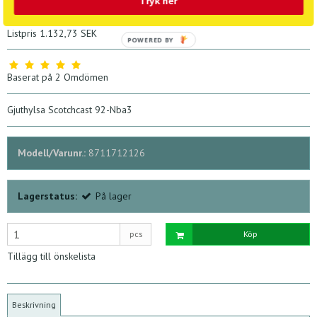
Tryk her
625,00 SEK
Listpris 1.132,73 SEK
POWERED BY
Baserat på
2
Omdömen
Gjuthylsa Scotchcast 92-Nba3
Modell/Varunr.:
8711712126
Lagerstatus:
På lager
pcs
Köp
Tillägg till önskelista
Beskrivning