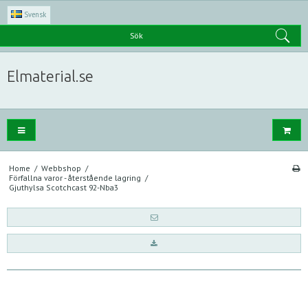
Svensk
Sök
Elmaterial.se
Home
/
Webbshop
/
Förfallna varor - återstående lagring
/
Gjuthylsa Scotchcast 92-Nba3