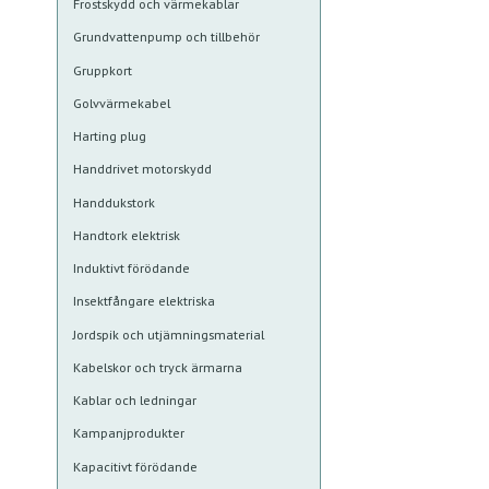
Frostskydd och värmekablar
Grundvattenpump och tillbehör
Gruppkort
Golvvärmekabel
Harting plug
Handdrivet motorskydd
Handdukstork
Handtork elektrisk
Induktivt förödande
Insektfångare elektriska
Jordspik och utjämningsmaterial
Kabelskor och tryck ärmarna
Kablar och ledningar
Kampanjprodukter
Kapacitivt förödande