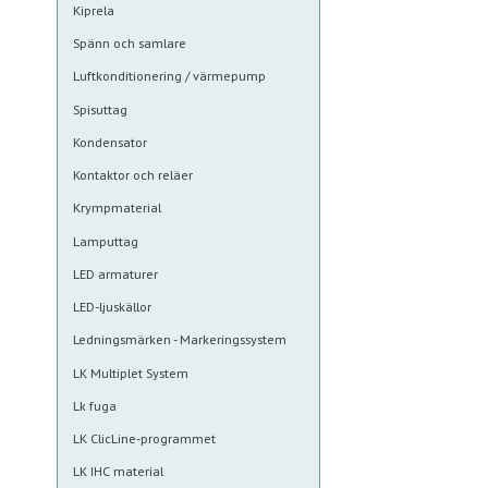
Kiprela
Spänn och samlare
Luftkonditionering / värmepump
Spisuttag
Kondensator
Kontaktor och reläer
Krympmaterial
Lamputtag
LED armaturer
LED-ljuskällor
Ledningsmärken - Markeringssystem
LK Multiplet System
Lk fuga
LK ClicLine-programmet
LK IHC material