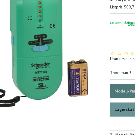
Listpris 509,
Utan urskiljni
Thorsman 3-I
Modell/Var
Lagerstat