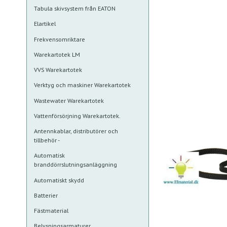
Tabula skivsystem från EATON
Elartikel
Frekvensomriktare
Warekartotek LM
VVS Warekartotek
Verktyg och maskiner Warekartotek
Wastewater Warekartotek
Vattenförsörjning Warekartotek.
Antennkablar, distributörer och
tillbehör -
Automatisk
branddörrslutningsanläggning
Automatiskt skydd
Batterier
Fästmaterial
Belysningsarmaturer