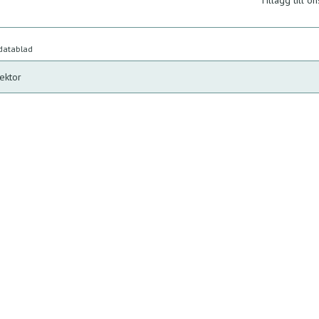
Tillägg till ön
 datablad
ektor