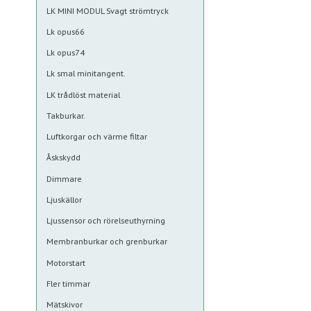
LK MINI MODUL Svagt strömtryck
Lk opus66
Lk opus74
Lk smal minitangent.
LK trådlöst material
Takburkar.
Luftkorgar och värme filtar
Åskskydd
Dimmare
Ljuskällor
Ljussensor och rörelseuthyrning
Membranburkar och grenburkar
Motorstart
Fler timmar
Mätskivor