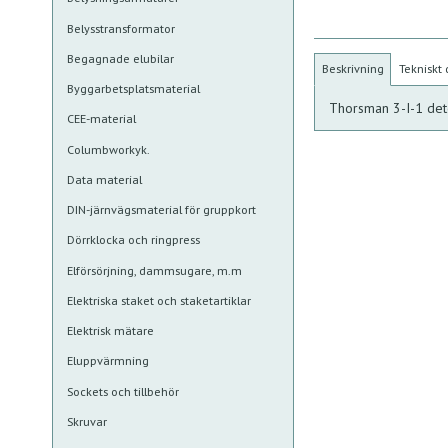
Belysstransformator
Begagnade elubilar
Beskrivning
Tekniskt
Byggarbetsplatsmaterial
Thorsman 3-I-1 det
CEE-material
Columbworkyk.
Data material
DIN-järnvägsmaterial för gruppkort
Dörrklocka och ringpress
Elförsörjning, dammsugare, m.m
Elektriska staket och staketartiklar
Elektrisk mätare
Eluppvärmning
Sockets och tillbehör
Skruvar