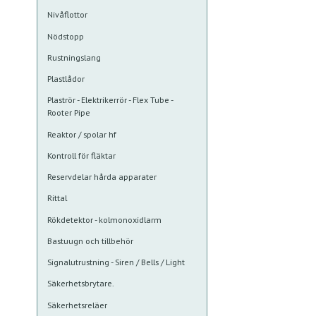
Nivåflottor
Nödstopp
Rustningslang
Plastlådor
Plaströr - Elektrikerrör - Flex Tube -
Rooter Pipe
Reaktor / spolar hf
Kontroll för fläktar
Reservdelar hårda apparater
Rittal
Rökdetektor - kolmonoxidlarm
Bastuugn och tillbehör
Signalutrustning - Siren / Bells / Light
Säkerhetsbrytare.
Säkerhetsreläer