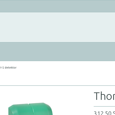
I-1 detektor
Thor
312,50 