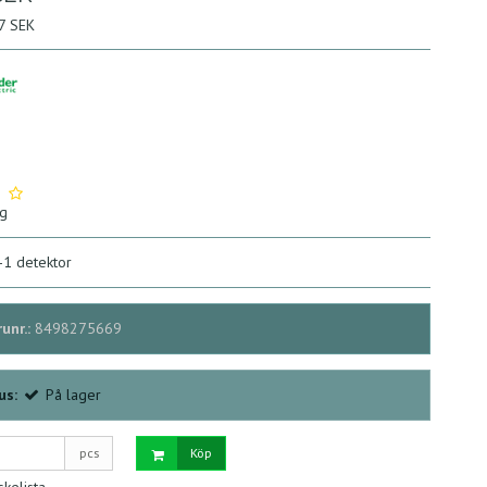
77 SEK
ng
-1 detektor
unr.:
8498275669
us:
På lager
pcs
Köp