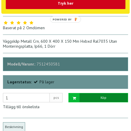
1.320,67 SEK
1.420,08 SEK
Tryk her
Listpris 2.233,19 SEK
POWERED BY
Baserat på
2
Omdömen
Väggskåp Metall Crn, 600 X 400 X 150 Mm Hxbxd Ral7035 Utan
Monteringsplatta, Ip66, 1 Dörr
Modell/Varunr.:
7512450581
Lagerstatus:
På lager
pcs
Köp
Tillägg till önskelista
Beskrivning