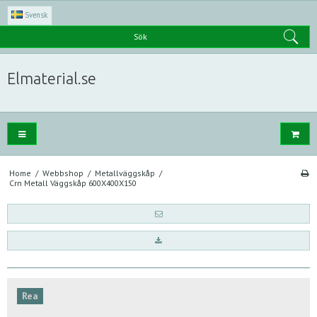
Svensk
Sök
Elmaterial.se
Home
/
Webbshop
/
Metallväggskåp
/
Crn Metall Väggskåp 600X400X150
Rea