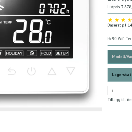
Listpris 3.87
Baserat på
1
Hc90 Wifi Ter
Modell/Var
Lagerstat
Tillägg till ön