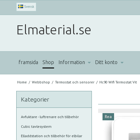
Svensk
Elmaterial.se
framsida
Shop
Information
Ditt konto
Home
/
Webbshop
/
Termostat och sensorer
/
Hc90 Wifi Termostat Vit
Kategorier
Rea
Avfuktare - luftrenare och tillbehör
Cubic tavlesystem
Elladdstation och tillbehör för elbilar