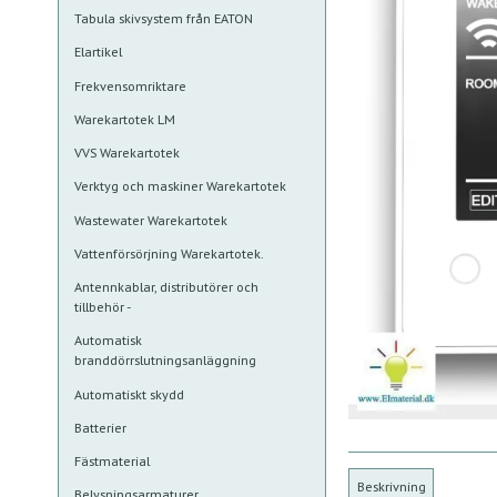
Tabula skivsystem från EATON
Elartikel
Frekvensomriktare
Warekartotek LM
VVS Warekartotek
Verktyg och maskiner Warekartotek
Wastewater Warekartotek
Vattenförsörjning Warekartotek.
Antennkablar, distributörer och
tillbehör -
Automatisk
branddörrslutningsanläggning
Automatiskt skydd
Batterier
Fästmaterial
Beskrivning
Belysningsarmaturer