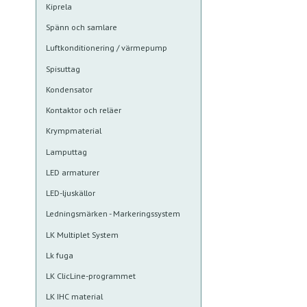
Kiprela
Spänn och samlare
Luftkonditionering / värmepump
Spisuttag
Kondensator
Kontaktor och reläer
Krympmaterial
Lamputtag
LED armaturer
LED-ljuskällor
Ledningsmärken - Markeringssystem
LK Multiplet System
Lk fuga
LK ClicLine-programmet
LK IHC material