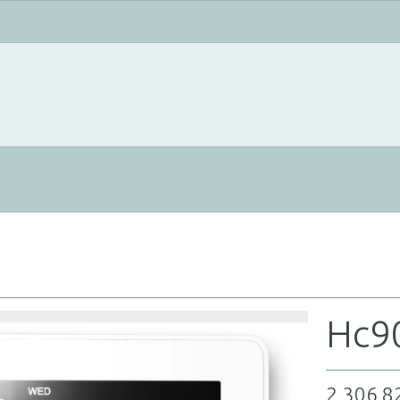
Hc90
2.306,8