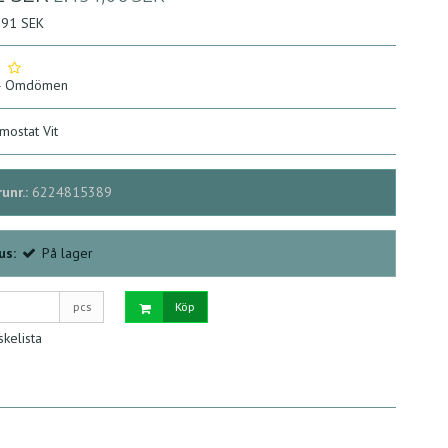
8,91 SEK
4
Omdömen
mostat Vit
unr.:
6224815389
us:
På lager
pcs
Köp
skelista