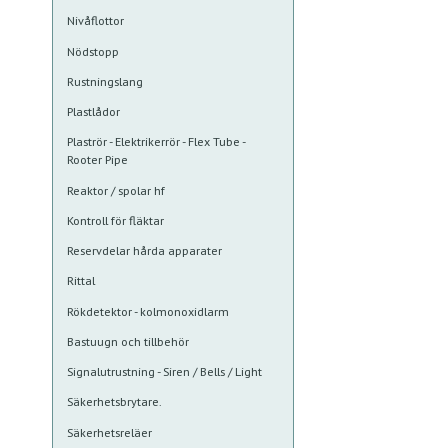
Nivåflottor
Nödstopp
Rustningslang
Plastlådor
Plaströr - Elektrikerrör - Flex Tube -
Rooter Pipe
Reaktor / spolar hf
Kontroll för fläktar
Reservdelar hårda apparater
Rittal
Rökdetektor - kolmonoxidlarm
Bastuugn och tillbehör
Signalutrustning - Siren / Bells / Light
Säkerhetsbrytare.
Säkerhetsreläer