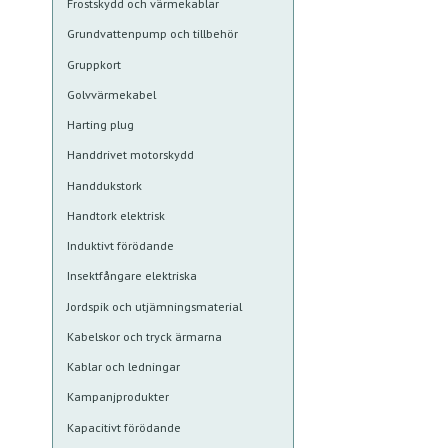
Frostskydd och värmekablar
Grundvattenpump och tillbehör
Gruppkort
Golvvärmekabel
Harting plug
Handdrivet motorskydd
Handdukstork
Handtork elektrisk
Induktivt förödande
Insektfångare elektriska
Jordspik och utjämningsmaterial
Kabelskor och tryck ärmarna
Kablar och ledningar
Kampanjprodukter
Kapacitivt förödande