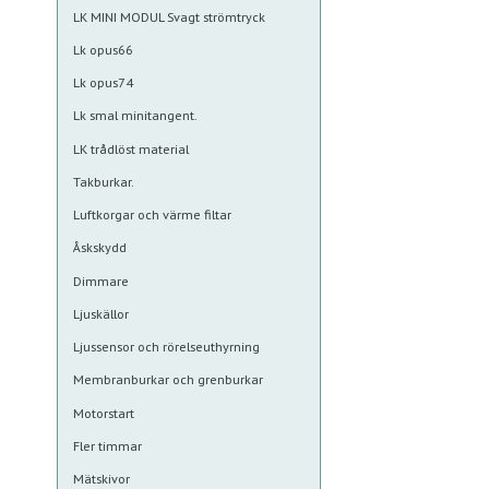
LK MINI MODUL Svagt strömtryck
Lk opus66
Lk opus74
Lk smal minitangent.
LK trådlöst material
Takburkar.
Luftkorgar och värme filtar
Åskskydd
Dimmare
Ljuskällor
Ljussensor och rörelseuthyrning
Membranburkar och grenburkar
Motorstart
Fler timmar
Mätskivor